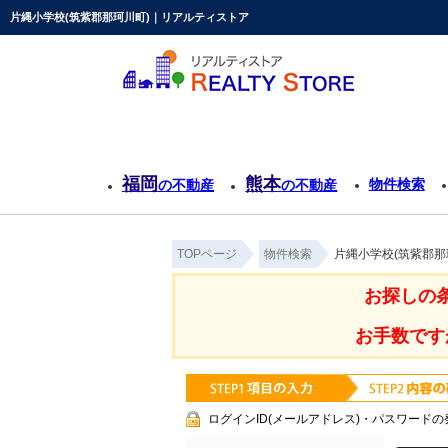
片縄小学校(筑紫郡那珂川町)｜リアルティストア
福岡
熊本
物件検索
の不動産
の不動産
TOPページ
物件検索
片縄小学校(筑紫郡那
お探しの
お手数です
ログインID(メールアドレス)・パスワードの