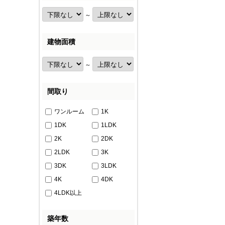
～
建物面積
～
間取り
ワンルーム
1K
1DK
1LDK
2K
2DK
2LDK
3K
3DK
3LDK
4K
4DK
4LDK以上
築年数