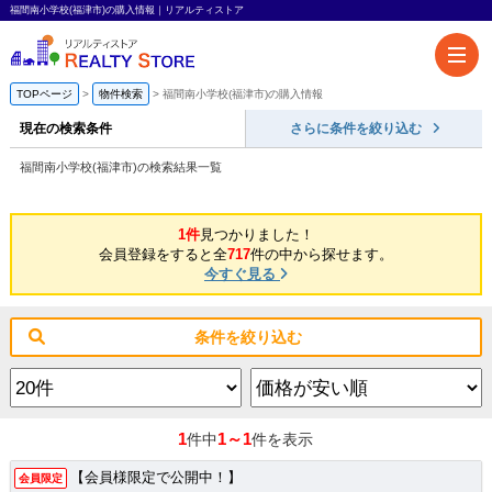
福間南小学校(福津市)の購入情報｜リアルティストア
TOPページ
物件検索
福間南小学校(福津市)の購入情報
現在の検索条件
さらに条件を絞り込む
福間南小学校(福津市)の検索結果一覧
1件
見つかりました！
会員登録をすると全
717
件の中から探せます。
今すぐ見る
条件を絞り込む
1
1～1
件中
件を表示
【会員様限定で公開中！】
会員限定