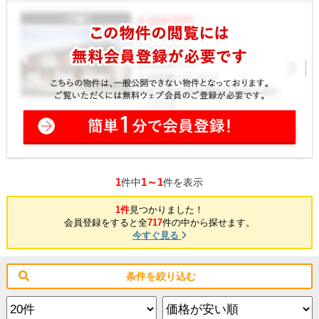
1
1～1
件中
件を表示
1件
見つかりました！
会員登録をすると全
717
件の中から探せます。
今すぐ見る
条件を絞り込む