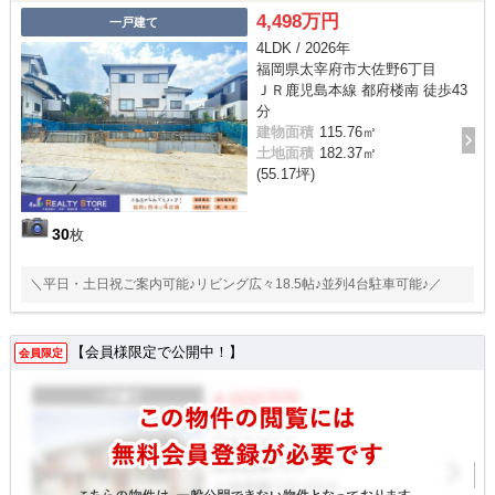
4,498万円
一戸建て
4LDK / 2026年
福岡県太宰府市大佐野6丁目
ＪＲ鹿児島本線 都府楼南 徒歩43
分
建物面積
115.76㎡
土地面積
182.37㎡
(55.17坪)
30
枚
＼平日・土日祝ご案内可能♪リビング広々18.5帖♪並列4台駐車可能♪／
【会員様限定で公開中！】
会員限定