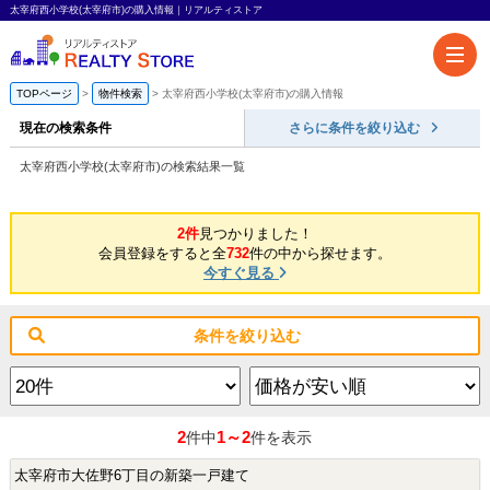
太宰府西小学校(太宰府市)の購入情報｜リアルティストア
TOPページ
物件検索
太宰府西小学校(太宰府市)の購入情報
現在の検索条件
さらに条件を絞り込む
太宰府西小学校(太宰府市)の検索結果一覧
2件
見つかりました！
会員登録をすると全
732
件の中から探せます。
今すぐ見る
条件を絞り込む
2
1～2
件中
件を表示
太宰府市大佐野6丁目の新築一戸建て