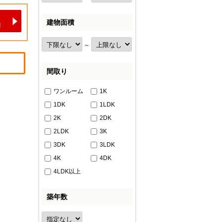
建物面積
～
間取り
ワンルーム
1K
1DK
1LDK
2K
2DK
2LDK
3K
3DK
3LDK
4K
4DK
4LDK以上
築年数