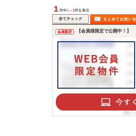
1
件中
1～1
件を表示
【会員様限定で公開中！】
会員限定