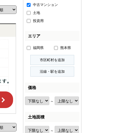
中古マンション
土地
投資用
エリア
福岡県
熊本県
価格
～
土地面積
～