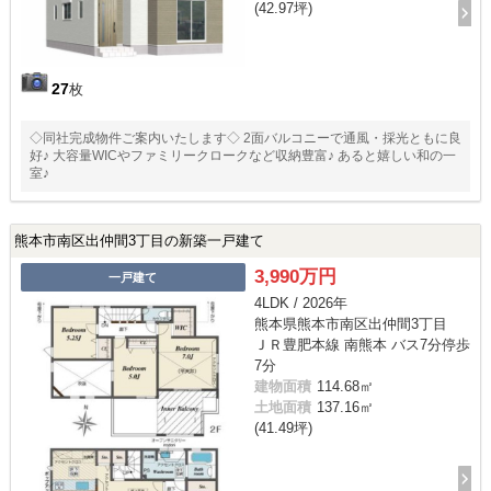
(42.97坪)
27
枚
◇同社完成物件ご案内いたします◇ 2面バルコニーで通風・採光ともに良
好♪ 大容量WICやファミリークロークなど収納豊富♪ あると嬉しい和の一
室♪
熊本市南区出仲間3丁目の新築一戸建て
3,990万円
一戸建て
4LDK / 2026年
熊本県熊本市南区出仲間3丁目
ＪＲ豊肥本線 南熊本 バス7分停歩
7分
建物面積
114.68㎡
土地面積
137.16㎡
(41.49坪)