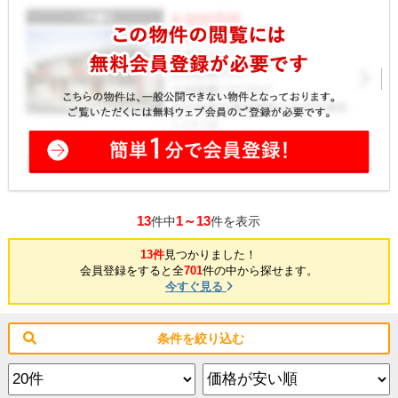
13
1～13
件中
件を表示
13件
見つかりました！
会員登録をすると全
701
件の中から探せます。
今すぐ見る
条件を絞り込む