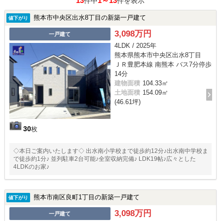
13
1～13
件中
件を表示
熊本市中央区出水8丁目の新築一戸建て
値下がり
3,098万円
一戸建て
4LDK / 2025年
熊本県熊本市中央区出水8丁目
ＪＲ豊肥本線 南熊本 バス7分停歩
14分
建物面積
104.33㎡
土地面積
154.09㎡
(46.61坪)
30
枚
◇本日ご案内いたします◇ 出水南小学校まで徒歩約12分♪出水南中学校ま
で徒歩約1分♪ 並列駐車2台可能♪全室収納完備♪ LDK19帖♪広々とした
4LDKのお家♪
熊本市南区良町1丁目の新築一戸建て
値下がり
3,098万円
一戸建て