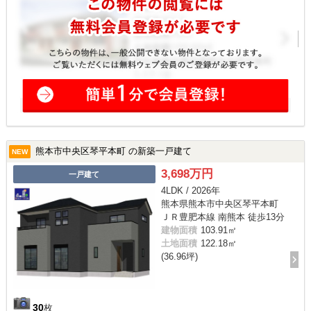
熊本市中央区琴平本町 の新築一戸建て
NEW
3,698万円
一戸建て
4LDK / 2026年
熊本県熊本市中央区琴平本町
ＪＲ豊肥本線 南熊本 徒歩13分
建物面積
103.91㎡
土地面積
122.18㎡
(36.96坪)
30
枚