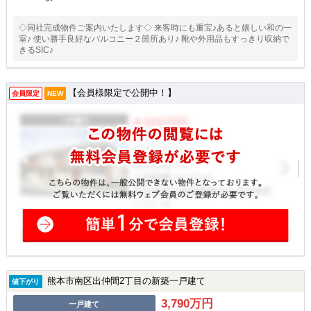
◇同社完成物件ご案内いたします◇ 来客時にも重宝♪あると嬉しい和の一
室♪ 使い勝手良好なバルコニー２箇所あり♪ 靴や外用品もすっきり収納で
きるSIC♪
【会員様限定で公開中！】
会員限定
NEW
熊本市南区出仲間2丁目の新築一戸建て
値下がり
3,790万円
一戸建て