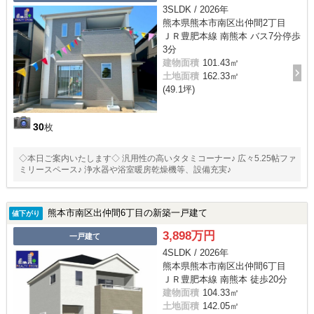
3SLDK / 2026年
熊本県熊本市南区出仲間2丁目
ＪＲ豊肥本線 南熊本 バス7分停歩
3分
建物面積
101.43㎡
土地面積
162.33㎡
(49.1坪)
30
枚
◇本日ご案内いたします◇ 汎用性の高いタタミコーナー♪ 広々5.25帖ファ
ミリースペース♪ 浄水器や浴室暖房乾燥機等、設備充実♪
熊本市南区出仲間6丁目の新築一戸建て
値下がり
3,898万円
一戸建て
4SLDK / 2026年
熊本県熊本市南区出仲間6丁目
ＪＲ豊肥本線 南熊本 徒歩20分
建物面積
104.33㎡
土地面積
142.05㎡