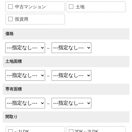
中古マンション
土地
投資用
価格
～
土地面積
～
専有面積
～
間取り
～1LDK
2DK～2LDK