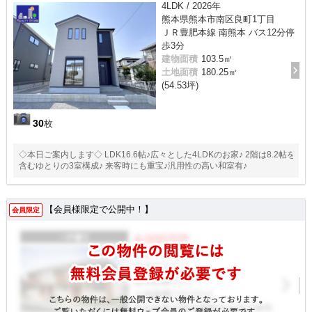
4LDK / 2026年
熊本県熊本市南区良町1丁目
ＪＲ豊肥本線 南熊本 バス12分停
歩3分
建物面積
103.5㎡
土地面積
180.25㎡
(54.53坪)
30
枚
◇本日ご案内します◇ LDK16.6帖♪広々とした4LDKのお家♪ 2階は8.2帖を
含むゆとりの3室構成♪ 来客時にも重宝♪汎用性の高い和室有♪
【会員様限定で公開中！】
会員限定