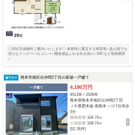
25
枚
◇同社完成物件ご案内いたします◇ 来客時に重宝する和室有♪ 急な雨でも
安心なインナーバルコニー♪ 開放感あふれる吹き抜け♪ WICなど収納豊富
♪
熊本市南区出仲間2丁目の新築一戸建て
値下がり
4,190万円
一戸建て
4SLDK / 2026年
熊本県熊本市南区出仲間2丁目
ＪＲ豊肥本線 南熊本 バス7分停歩
3分
建物面積
104.74㎡
土地面積
169.74㎡
(51.35坪)