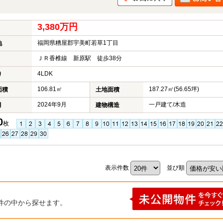
3,380万円
福岡県糟屋郡宇美町若草1丁目
地
ＪＲ香椎線 新原駅 徒歩38分
4LDK
り
106.81㎡
187.27㎡(56.65坪)
面積
土地面積
2024年9月
一戸建て/木造
月
建物構造
0
枚
表示件数
並び順
件の中から探せます。