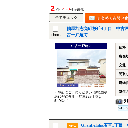
2
件中
1～2
件を表示
糟屋郡志免町桜丘4丁目 中古
古一戸建て
check
中古一戸建て
価格
所在
交通
間取
建物
築年
＼事前にご予約ください♪敷地面積
約80坪の角地・駐車3台可能な
2
5LDK♪／
GranFelidia若草
NEW