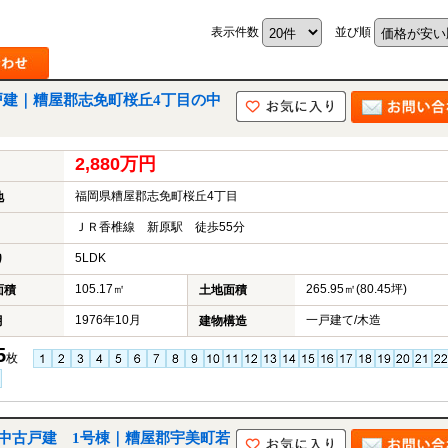
表示件数
並び順
戸建｜糟屋郡志免町桜丘4丁目の中
2,880万円
福岡県糟屋郡志免町桜丘4丁目
地
ＪＲ香椎線 新原駅 徒歩55分
5LDK
り
105.17㎡
265.95㎡(80.45坪)
面積
土地面積
1976年10月
一戸建て/木造
月
建物構造
5
枚
1丁目 中古戸建 1号棟｜糟屋郡宇美町若