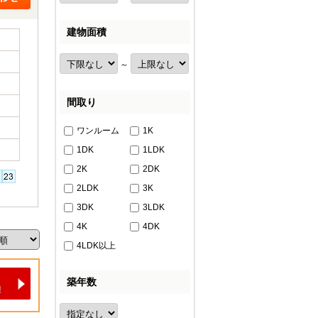
建物面積
～
間取り
ワンルーム
1K
1DK
1LDK
2K
2DK
2LDK
3K
3DK
3LDK
4K
4DK
4LDK以上
築年数