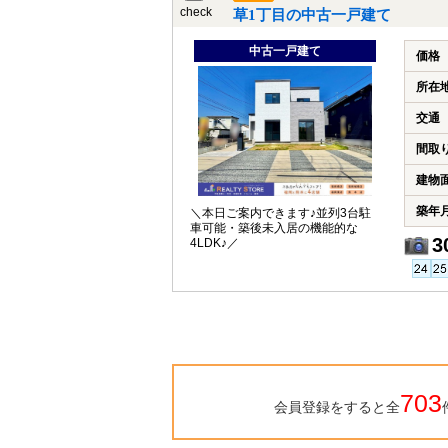
check
草1丁目の中古一戸建て
中古一戸建て
価格
所在
交通
間取
建物
築年
＼本日ご案内できます♪並列3台駐
車可能・築後未入居の機能的な
3
4LDK♪／
703
会員登録をすると全