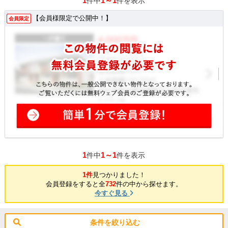
1
1～1
件中
件を表示
【会員様限定で公開中！】
会員限定
1
1～1
件中
件を表示
1件
見つかりました！
会員登録をすると全
732
件の中から探せます。
今すぐ見る
条件を絞り込む