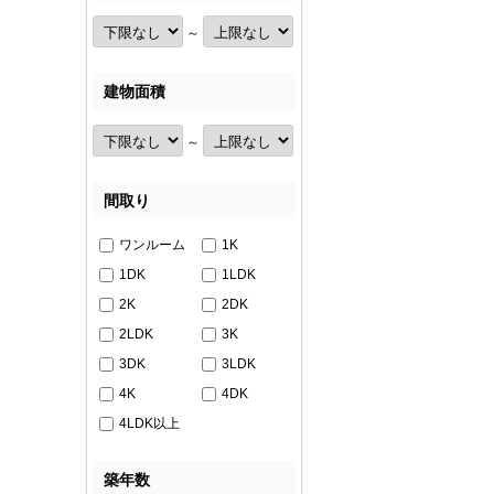
～
建物面積
～
間取り
ワンルーム
1K
1DK
1LDK
2K
2DK
2LDK
3K
3DK
3LDK
4K
4DK
4LDK以上
築年数