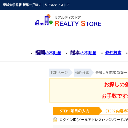
崇城大学前駅 新築一戸建て｜リアルティストア
福岡
熊本
物件検索
の不動産
の不動産
TOPページ
物件検索
崇城大学前駅 新築
お探しの
お手数です
ログインID(メールアドレス)・パスワードの