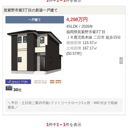
1
1～1
件中
件を表示
筑紫野市紫3丁目の新築一戸建て
4,298万円
一戸建て
4SLDK / 2026年
福岡県筑紫野市紫3丁目
ＪＲ鹿児島本線 二日市 徒歩15分
建物面積
115.57㎡
土地面積
167.17㎡
(50.57坪)
30
枚
＼平日・土日祝ご案内可能♪ファミリークローク2ヵ所・WIC付きで収納
豊富／
1
1～1
件中
件を表示