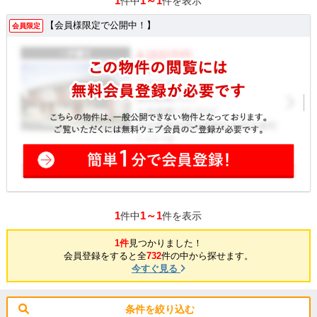
1
1～1
件中
件を表示
【会員様限定で公開中！】
会員限定
1
1～1
件中
件を表示
1件
見つかりました！
会員登録をすると全
732
件の中から探せます。
今すぐ見る
条件を絞り込む