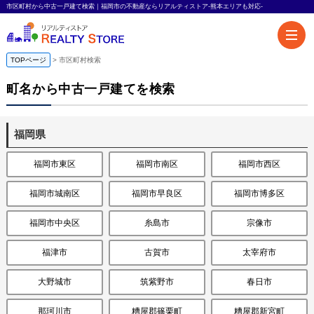
市区町村から中古一戸建て検索｜福岡市の不動産ならリアルティストア-熊本エリアも対応-
TOPページ
市区町村検索
町名から中古一戸建てを検索
福岡県
福岡市東区
福岡市南区
福岡市西区
福岡市城南区
福岡市早良区
福岡市博多区
福岡市中央区
糸島市
宗像市
福津市
古賀市
太宰府市
大野城市
筑紫野市
春日市
那珂川市
糟屋郡篠栗町
糟屋郡新宮町