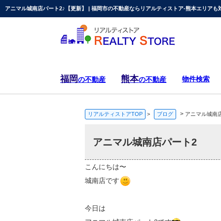
アニマル城南店パート2♪【更新】 | 福岡市の不動産ならリアルティストア-熊本エリアも
福岡
熊本
物件検索
の不動産
の不動産
>
リアルティストアTOP
>
ブログ
アニマル城南店
アニマル城南店パート2
こんにちは〜
城南店です
今日は