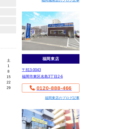
福岡城南店のブログ記事
福岡東店
土
1
〒813-0043
8
福岡市東区名島3丁目2-6
15
22
0120-888-466
29
福岡東店のブログ記事