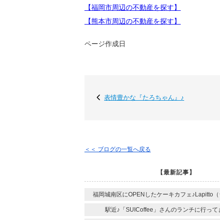
【福岡市周辺の不動産を探す】
【熊本市周辺の不動産を探す】
ページ作成日
表情豊かな『たろちゃん』♪
＜＜ ブログの一覧へ戻る
【最新記事】
福岡城南区にOPENしたケーキカフェ♪Lapitt
駅近♪「SUICoffee」さんのランチに行っ