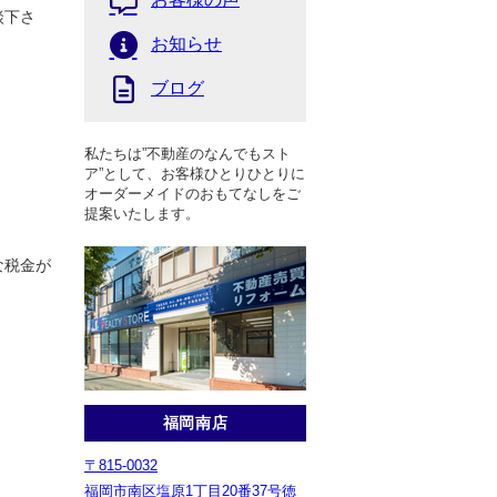
談下さ
お知らせ
ブログ
私たちは”不動産のなんでもスト
ア”として、お客様ひとりひとりに
オーダーメイドのおもてなしをご
提案いたします。
な税金が
福岡南店
〒815-0032
福岡市南区塩原1丁目20番37号徳