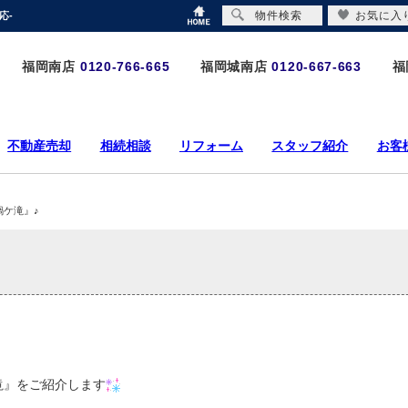
物件検索
お気に入
応-
福岡南店
0120-766-665
福岡城南店
0120-667-663
福
不動産売却
相続相談
リフォーム
スタッフ紹介
お客
鍋ケ滝』♪
滝』をご紹介します