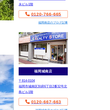
永ビル1階
0120-766-665
福岡南店のブログ記事
福岡城南店
〒814-0104
福岡市城南区別府6丁目2番32号北
島ビル1階
0120-667-663