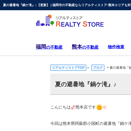
夏の避暑地『鍋ケ滝』♪【更新】 | 福岡市の不動産ならリアルティストア-熊本エリアも対
福岡
熊本
物件検索
の不動産
の不動産
>
リアルティストアTOP
>
ブログ
夏の避暑地『
夏の避暑地『鍋ケ滝』♪
こんにちは
熊本店です
今回は熊本県阿蘇郡小国町の避暑地『鍋ケ