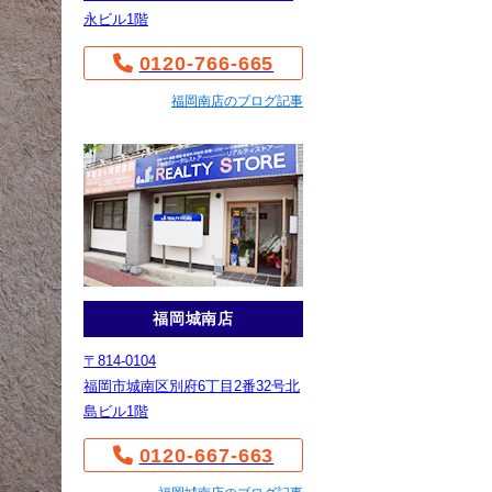
永ビル1階
0120-766-665
福岡南店のブログ記事
福岡城南店
〒814-0104
福岡市城南区別府6丁目2番32号北
島ビル1階
0120-667-663