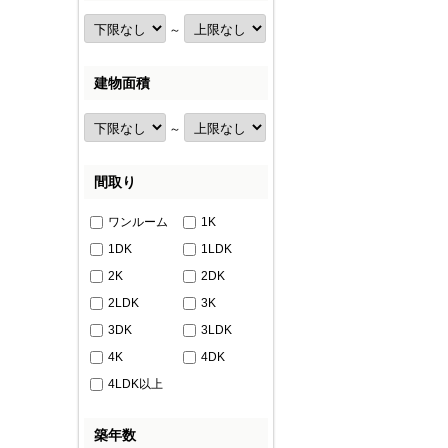
～
建物面積
～
間取り
ワンルーム
1K
1DK
1LDK
2K
2DK
2LDK
3K
3DK
3LDK
4K
4DK
4LDK以上
築年数