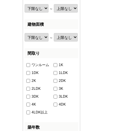
～
建物面積
～
間取り
ワンルーム
1K
1DK
1LDK
2K
2DK
2LDK
3K
3DK
3LDK
4K
4DK
4LDK以上
築年数