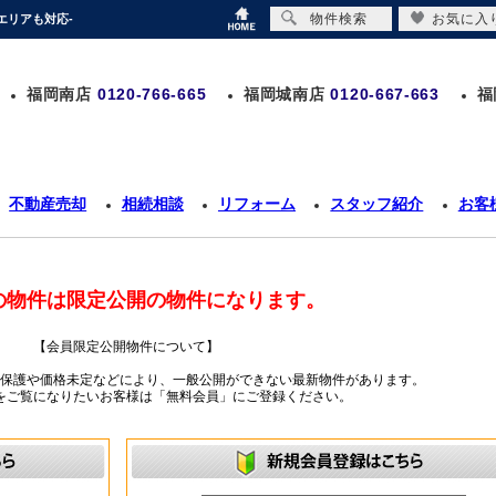
物件検索
お気に入
エリアも対応-
福岡南店
0120-766-665
福岡城南店
0120-667-663
福
不動産売却
相続相談
リフォーム
スタッフ紹介
お客
の物件は限定公開の物件になります。
【会員限定公開物件について】
ー保護や価格未定などにより、一般公開ができない最新物件があります。
をご覧になりたいお客様は「無料会員」にご登録ください。