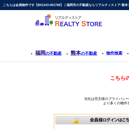
こちらは会員物件です【B01243-001768】｜福岡市の不動産ならリアルティストア-熊本
福岡
熊本
物件検索
の不動産
の不動産
こちら
当社は売主様のプライバシ
より多くの物件