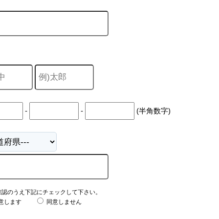
-
-
(半角数字)
確認のうえ下記にチェックして下さい。
意します
同意しません