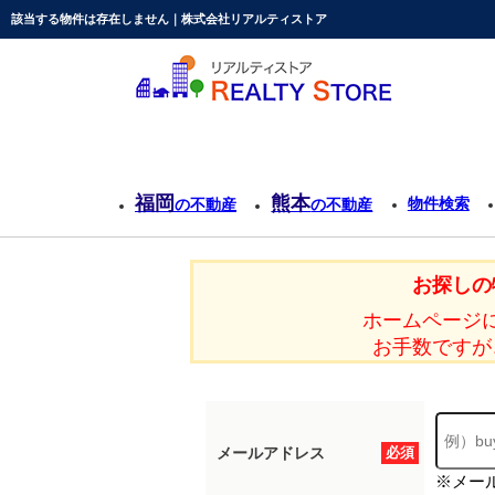
該当する物件は存在しません｜株式会社リアルティストア
福岡
熊本
物件検索
の不動産
の不動産
お探しの
ホームページ
お手数ですが
メールアドレス
必須
※メー